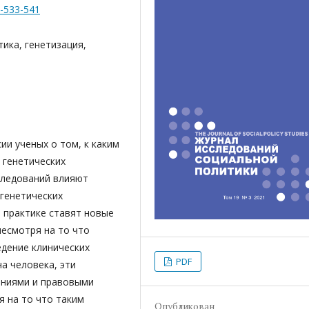
3-533-541
тика, генетизация,
ии ученых о том, к каким
 генетических
сследований влияют
 генетических
 практике ставят новые
несмотря на то что
едение клинических
PDF
а человека, эти
аниями и правовыми
я на то что таким
Опубликован