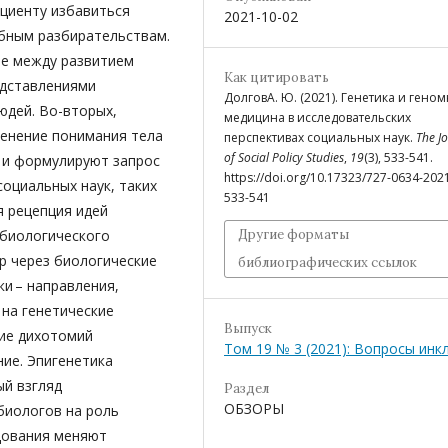
циенту избавиться
2021-10-02
ебным разбирательствам.
е между развитием
Как цитировать
едставлениями
ДолговА. Ю. (2021). Генетика и гено
юдей. Во-вторых,
медицина в исследовательских
менение понимания тела
перспективах социальных наук.
The J
of Social Policy Studies
,
19
(3), 533-541.
и и формулируют запрос
https://doi.org/10.17323/727-0634-202
оциальных наук, таких
533-541
я рецепция идей
 биологического
Другие форматы
р через биологические
библиографических ссылок
ки – направления,
на генетические
Выпуск
ие дихотомий
Том 19 № 3 (2021): Вопросы инк
ие. Эпигенетика
й взгляд
Раздел
ОБЗОРЫ
биологов на роль
дования меняют