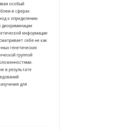
ивая особый
облем в сферах
ход к определению
й дискриминации
нетической информации
сматривает себя не как
нных генетических
ической группой
положенностями.
ие в результате
ледований
 изучения для