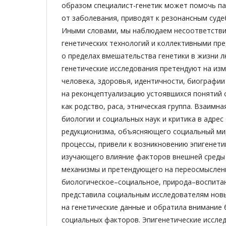
образом специалист-генетик может помочь па
от заболевания, приводят к резонансным суд
Иными словами, мы наблюдаем несоответстви
генетических технологий и коллективными пр
о пределах вмешательства генетики в жизни л
генетические исследования претендуют на из
человека, здоровья, идентичности, биографи
на реконцептуализацию устоявшихся понятий с
как родство, раса, этническая группа. Взаимна
биологии и социальных наук и критика в адрес
редукционизма, объясняющего социальный ми
процессы, привели к возникновению эпигенети
изучающего влияние факторов внешней среды 
механизмы и претендующего на переосмыслен
биологическое–социальное, природа–воспитан
представила социальным исследователям новы
на генетические данные и обратила внимание 
социальных факторов. Эпигенетические иссле