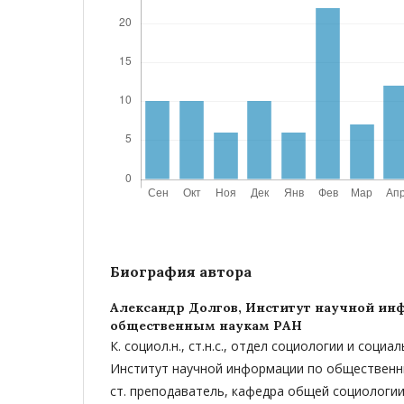
Биография автора
Александр Долгов,
Институт научной ин
общественным наукам РАН
К. социол.н., ст.н.с., отдел социологии и социа
Институт научной информации по общественн
ст. преподаватель, кафедра общей социологи