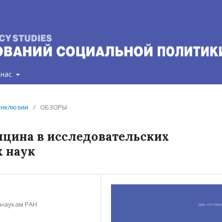
 нас
 инклюзии
/
ОБЗОРЫ
ицина в исследовательских
х наук
 наукам РАН