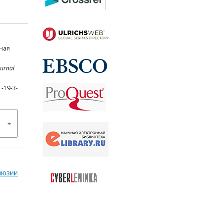
мная
ournal
1-19-3-
люзии