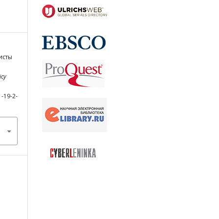
исты
icy
1-19-2-