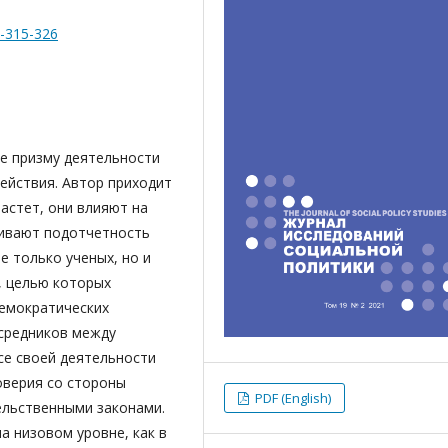
2-315-326
ре призму деятельности
действия. Автор приходит
астет, они влияют на
чивают подотчетность
е только ученых, но и
, целью которых
демократических
осредников между
се своей деятельности
оверия со стороны
PDF (English)
ельственными законами.
а низовом уровне, как в