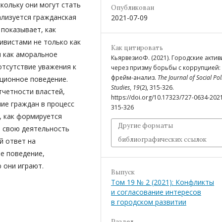
кольку они могут стать
Опубликован
ализуется гражданская
2021-07-09
 показывает, как
ивистами не только как
Как цитировать
и как аморальное
КьярвезиоФ. (2021). Городские актив
отсутствие уважения к
через призму борьбы с коррупцией:
фрейм-анализ.
The Journal of Social Pol
ционное поведение.
Studies
,
19
(2), 315-326.
четности властей,
https://doi.org/10.17323/727-0634-202
ие граждан в процесс
315-326
, как формируется
Другие форматы
т свою деятельность
библиографических ссылок
й ответ на
е поведение,
 они играют.
Выпуск
Том 19 № 2 (2021): Конфликты
и согласование интересов
в городском развитии
Раздел