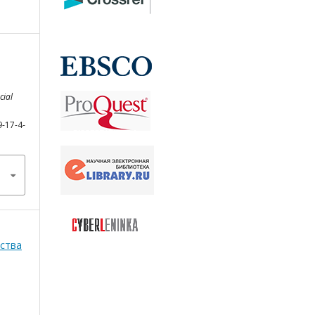
cial
9-17-4-
тства