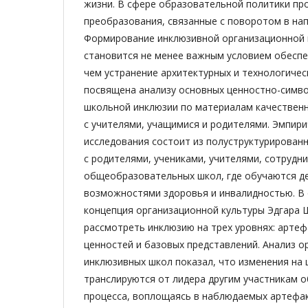
жизни. В сфере образовательной политики пр
преобразования, связанные с поворотом в на
Формирование инклюзивной организационной 
становится не менее важным условием обеспе
чем устранение архитектурных и технологичес
посвящена анализу основных ценностно-симво
школьной инклюзии по материалам качествен
с учителями, учащимися и родителями. Эмпири
исследования состоит из полуструктурирован
с родителями, учениками, учителями, сотрудн
общеобразовательных школ, где обучаются д
возможностями здоровья и инвалидностью. В 
концепция организационной культуры Эдгара 
рассмотреть инклюзию на трех уровнях: арте
ценностей и базовых представлений. Анализ о
инклюзивных школ показал, что изменения на
транслируются от лидера другим участникам 
процесса, воплощаясь в наблюдаемых артефак