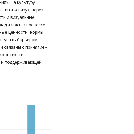
иях. На культуру
ативы «снизу», через
ти и визуальные
ладываясь в процессе
ные ценности, нормы
ыступать барьером
и связаны с принятием
в контексте
й и поддерживающей