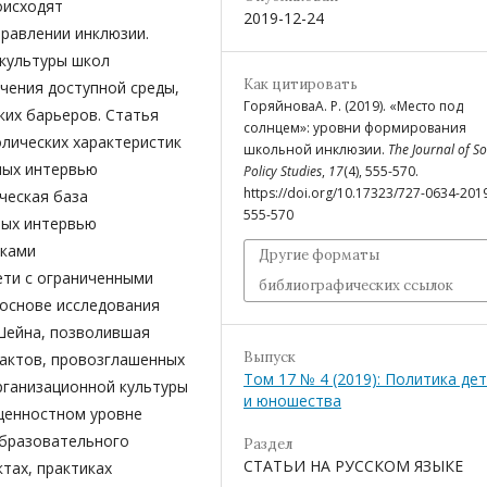
оисходят
2019-12-24
правлении инклюзии.
культуры школ
Как цитировать
чения доступной среды,
ГоряйноваА. Р. (2019). «Место под
ких барьеров. Статья
солнцем»: уровни формирования
лических характеристик
школьной инклюзии.
The Journal of So
ных интервью
Policy Studies
,
17
(4), 555-570.
https://doi.org/10.17323/727-0634-201
ческая база
555-570
ных интервью
иками
Другие форматы
ети с ограниченными
библиографических ссылок
основе исследования
Шейна, позволившая
Выпуск
фактов, провозглашенных
Том 17 № 4 (2019): Политика де
рганизационной культуры
и юношества
 ценностном уровне
образовательного
Раздел
СТАТЬИ НА РУССКОМ ЯЗЫКЕ
тах, практиках