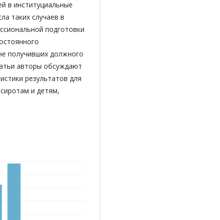
ей в институциальные
сла таких случаев в
ессиональной подготовки
остоянного
не получивших должного
статьи авторы обсуждают
истики результатов для
сиротам и детям,