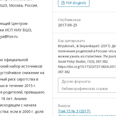
PDF (English)
ШЭ, Москва, Россия.
Опубликован
едующий Центром
2017-09-25
ики ИСП НИУ ВШЭ,
aya@hse.ru
Как цитировать
BiryukovaS., & SinyavskayaO. (2017). Д
попечения родителей в России: что 
можем узнать из статистики.
The Journ
ых официальной
Social Policy Studies
,
15
(3), 367-382.
рокий набор источников
https://doi.org/10.17323/727-0634-201
367-382
 устойчивое снижение на
ный риск сиротства в
Другие форматы
ых в течение 2015 г.
библиографических ссылок
ия родителей, превышало
18 лет. Анализ
оисходящем с начала
Выпуск
Том 15 № 3 (2017):
тва: если в 2000 г. доля