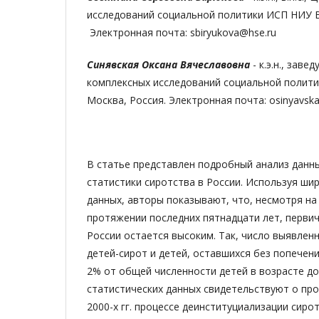
исследований социальной политики ИСП НИУ В
Электронная почта: sbiryukova@hse.ru
Синявская Оксана Вячеславовна
- к.э.н., зав
комплексных исследований социальной полит
Москва, Россия. Электронная почта: osinyavsk
В статье представлен подробный анализ данн
статистики сиротства в России. Используя ши
данных, авторы показывают, что, несмотря на
протяжении последних пятнадцати лет, первич
России остается высоким. Так, число выявленн
детей-сирот и детей, оставшихся без попечен
2% от общей численности детей в возрасте до 
статистических данных свидетельствуют о пр
2000-х гг. процессе деинституциализации сиротс