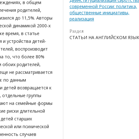
Деинституциализация сиротства
реждениях, в общем
современной России: политика,
печения родителей,
общественные инициативы,
низился до 11,5%. Авторы
реализация
еской динамикой 2000-х
Раздел
же время, в статье
СТАТЬИ НА АНГЛИЙСКОМ ЯЗЫ
 и устройства детей-
ителей, воспроизводит
на то, что более 80%
 обоих родителей,
 еще не рассматривается
а: по данным
и детей возвращается к
, отдельные группы
дают на семейные формы
кие риски длительной
 детей старших
ческой или психической
ненность случаев