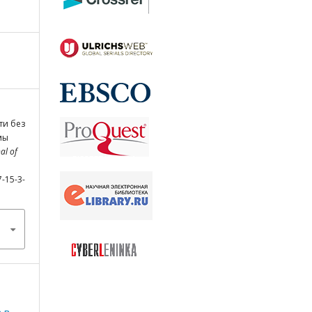
ети без
мы
al of
7-15-3-