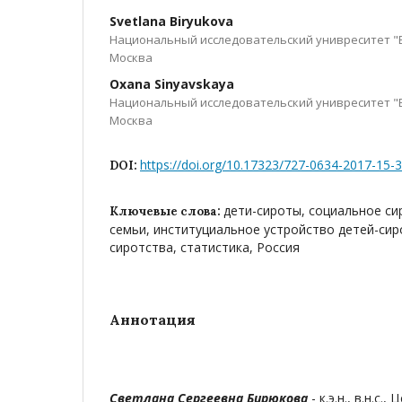
Svetlana Biryukova
Национальный исследовательский унивреситет "
Москва
Oxana Sinyavskaya
Национальный исследовательский унивреситет "
Москва
https://doi.org/10.17323/727-0634-2017-15-
DOI:
дети-сироты, социальное с
Ключевые слова:
семьи, институциальное устройство детей-сир
сиротства, статистика, Россия
Аннотация
Светлана Сергеевна Бирюкова
- к.э.н., в.н.с.