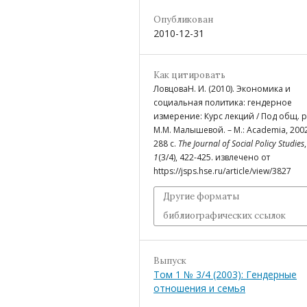
Опубликован
2010-12-31
Как цитировать
ЛовцоваН. И. (2010). Экономика и
социальная политика: гендерное
измерение: Курс лекций / Под общ. р
М.М. Малышевой. – М.: Academia, 2002
288 с.
The Journal of Social Policy Studies
,
1
(3/4), 422-425. извлечено от
https://jsps.hse.ru/article/view/3827
Другие форматы
библиографических ссылок
Выпуск
Том 1 № 3/4 (2003): Гендерные
отношения и семья