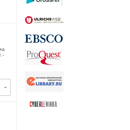
ед.
. –