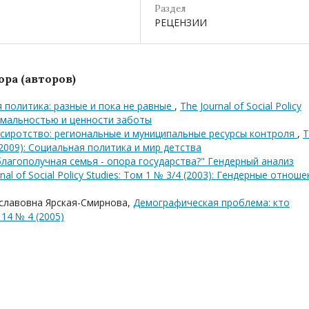
Раздел
РЕЦЕНЗИИ
ра (авторов)
политика: разные и пока не равные
,
The Journal of Social Policy
ормальностью и ценности заботы
сиротство: региональные и муниципальные ресурсы контроля
,
T
2 (2009): Социальная политика и мир детства
благополучная семья - опора государства?" Гендерный анализ
nal of Social Policy Studies: Том 1 № 3/4 (2003): Гендерные отнош
славовна Ярская-Смирнова,
Демографическая проблема: кто
14 № 4 (2005)