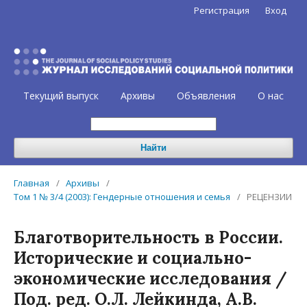
Регистрация
Вход
Текущий выпуск
Архивы
Объявления
О нас
Найти
Главная
/
Архивы
/
Том 1 № 3/4 (2003): Гендерные отношения и семья
/
РЕЦЕНЗИИ
Благотворительность в России.
Исторические и социально-
экономические исследования /
Под. ред. О.Л. Лейкинда, А.В.