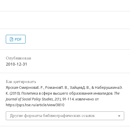
PDF
Опубликован
2010-12-31
Как цитировать
Ярская-СмирноваЕ. Р., РомановП. В., ЗайцевД. В., & НаберушкинаЭ.
К. (2010). Политика в сфере высшего образования инвалидов.
The
Journal of Social Policy Studies
,
2
(1), 91-114. извлечено от
https://jsps.hse.ru/article/view/3810
Другие форматы библиографических ссылок