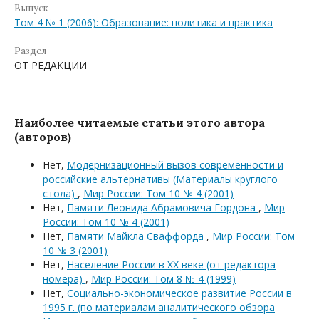
Выпуск
Том 4 № 1 (2006): Образование: политика и практика
Раздел
ОТ РЕДАКЦИИ
Наиболее читаемые статьи этого автора
(авторов)
Нет,
Модернизационный вызов современности и
российские альтернативы (Материалы круглого
стола)
,
Мир России: Том 10 № 4 (2001)
Нет,
Памяти Леонида Абрамовича Гордона
,
Мир
России: Том 10 № 4 (2001)
Нет,
Памяти Майкла Сваффорда
,
Мир России: Том
10 № 3 (2001)
Нет,
Население России в XX веке (от редактора
номера)
,
Мир России: Том 8 № 4 (1999)
Нет,
Социально-экономическое развитие России в
1995 г. (по материалам аналитического обзора