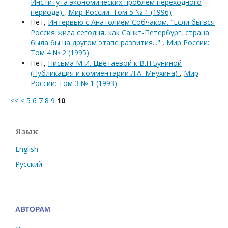
Института экономических проблем переходного
периода)
,
Мир России: Том 5 № 1 (1996)
Нет,
Интервью с Анатолием Собчаком. "Если бы вся
Россия жила сегодня, как Санкт-Петербург, страна
была бы на другом этапе развития..."
,
Мир России:
Том 4 № 2 (1995)
Нет,
Письма М.И. Цветаевой к В.Н.Буниной
(Публикация и комментарии Л.А. Мнухина)
,
Мир
России: Том 3 № 1 (1993)
<<
<
5
6
7
8
9
10
Язык
English
Русский
АВТОРАМ