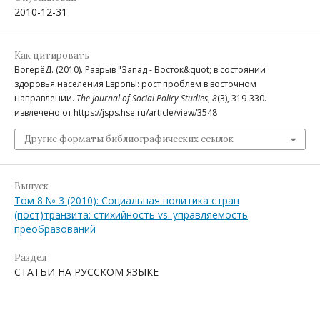
2010-12-31
Как цитировать
ВогерёД. (2010). Разрыв "Запад - Восток&quot; в состоянии
здоровья населения Европы: рост проблем в восточном
направлении.
The Journal of Social Policy Studies
,
8
(3), 319-330.
извлечено от https://jsps.hse.ru/article/view/3548
Другие форматы библиографических ссылок
Выпуск
Том 8 № 3 (2010): Социальная политика стран
(пост)транзита: стихийность vs. управляемость
преобразований
Раздел
СТАТЬИ НА РУССКОМ ЯЗЫКЕ