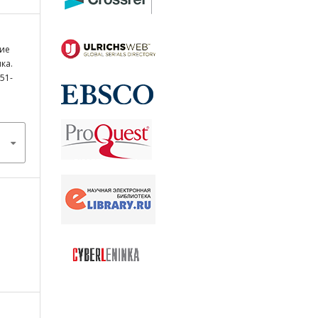
кие
ка.
551-