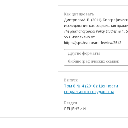
Как цитировать
ДмитриеваA. В. (2011). Биографичес
исследования как социальная практи
The Journal of Social Policy Studies
,
8
(4), 
553. извлечено от
https://jsps.hse.ru/article/view/3543
Другие форматы
библиографических ссылок
Выпуск
Том 8 № 4 (2010): Ценности
социального государства
Раздел
РЕЦЕНЗИИ