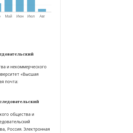
едовательский
тва и некоммерческого
иверситет «Высшая
ая почта:
следовательский
нского общества и
ледовательский
ва, Россия. Электронная