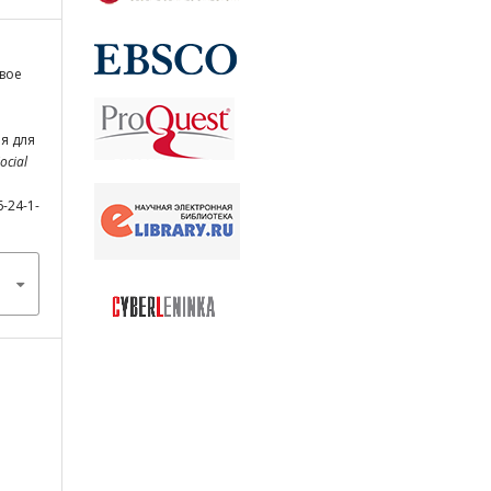
овое
я для
ocial
6-24-1-