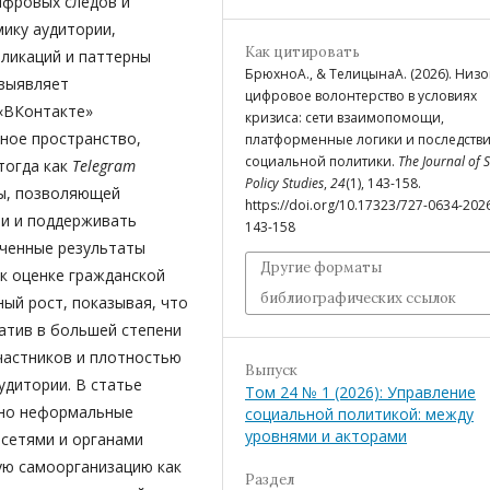
ифровых следов и
ику аудитории,
Как цитировать
бликаций и паттерны
БрюхноА., & ТелицынаА. (2026). Низ
 выявляет
цифровое волонтерство в условиях
«ВКонтакте»
кризиса: сети взаимопомощи,
ное пространство,
платформенные логики и последстви
социальной политики.
The Journal of S
тогда как
Telegram
Policy Studies
,
24
(1), 143-158.
ы, позволяющей
https://doi.org/10.17323/727-0634-202
чи и поддерживать
143-158
ученные результаты
Другие форматы
к оценке гражданской
библиографических ссылок
ый рост, показывая, что
атив в большей степени
частников и плотностью
Выпуск
удитории. В статье
Том 24 № 1 (2026): Управление
нно неформальные
социальной политикой: между
уровнями и акторами
сетями и органами
ую самоорганизацию как
Раздел