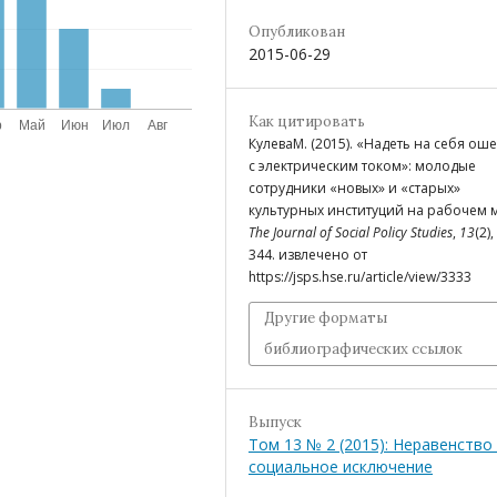
Опубликован
2015-06-29
Как цитировать
КулеваМ. (2015). «Надеть на себя ош
с электрическим током»: молодые
сотрудники «новых» и «старых»
культурных институций на рабочем м
The Journal of Social Policy Studies
,
13
(2),
344. извлечено от
https://jsps.hse.ru/article/view/3333
Другие форматы
библиографических ссылок
Выпуск
Том 13 № 2 (2015): Неравенство
социальное исключение