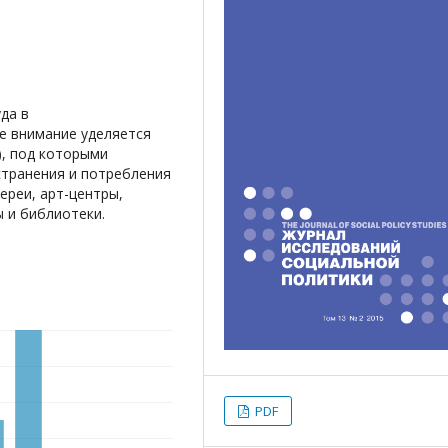
да в
е внимание уделяется
), под которыми
странения и потребления
ереи, арт-центры,
ы и библиотеки.
PDF