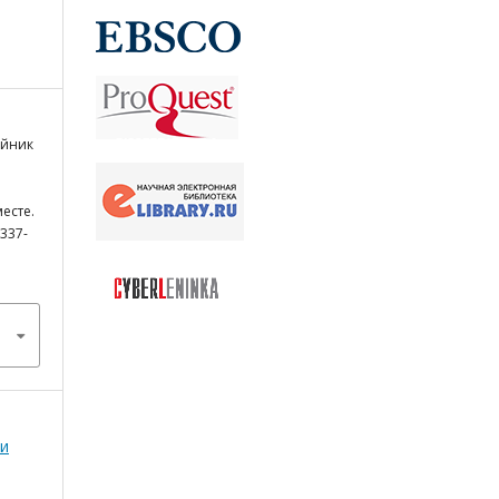
ейник
есте.
 337-
 и