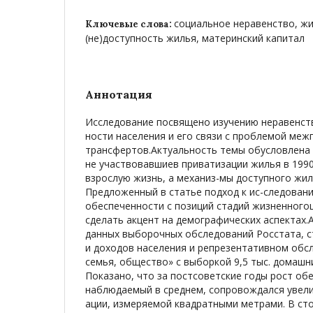
социальное неравенство, жи
Ключевые слова:
(не)доступность жилья, материнский капитал
Аннотация
Исследование посвящено изучению неравенст
ности населения и его связи с проблемой ме
трансфертов.Актуальность темы обусловлена 
не участвовавшиев приватизации жилья в 1990-
взрослую жизнь, а механиз-мы доступного жил
Предложенный в статье подход к ис-следова
обеспеченности с позиций стадий жизненного
сделать акцент на демографических аспектах.
данных выборочных обследований Росстата, с
и доходов населения и репрезентативном обс
семья, общество» с выборкой 9,5 тыс. домашни
Показано, что за постсоветские годы рост об
наблюдаемый в среднем, сопровождался увел
ации, измеряемой квадратными метрами. В с