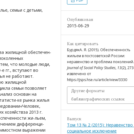
лье, семьи с детьми,
Опубликован
2015-06-29
Как цитировать
БурдякА. Я. (2015). Обеспеченность
ва жилищной обеспечен-
жильем в постсоветской России:
жпоколенных
неравенство и проблема поколений
тем, что молодые люди,
Journal of Social Policy Studies
,
13
(2), 27
е гг., вступают во
извлечено от
ья не работают.
https://jsps.hse.ru/article/view/3330
нию жилищной
цикла семьи позволяет
Другие форматы
Анализ основан на
библиографических ссылок
татисти-ке рынка жилья
ледовании«Человек,
х хозяйствза 2013 г.
еспеченности жи-льем,
Выпуск
ичением дифференци-
Том 13 № 2 (2015): Неравенство
тоимостном выражении
социальное исключение