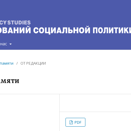
 нас
а памяти
/
ОТ РЕДАКЦИИ
амяти
PDF