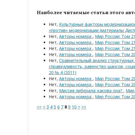
Наиболее читаемые статьи этого авто
Нет,
Культурные факторы модернизационн
«против» модернизации (материалы Дисп
Нет,
Авторы номера
,
Мир России: Том 21
Нет,
Авторы номера
,
Мир России: Том 21
Нет,
Авторы номера
,
Мир России: Том 21
Нет,
Авторы номера
,
Мир России: Том 20
Нет,
Сравнительный анализ структурных 
справедливость, равенство шансов, соц
20 № 4 (2011)
Нет,
Авторы номера
,
Мир России: Том 20
Нет,
Авторы номера
,
Мир России: Том 20
Нет,
Миссия либерала: какова она?
,
Мир 
Нет,
Авторы номера
,
Мир России: Том 20
<<
<
3
4
5
6
7
8
9
10
>
>>