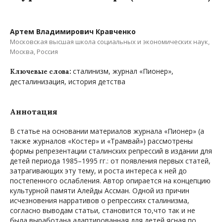
Артем Владимирович Кравченко
Московская высшая школа социальных и экономических наук,
Москва, Россия
сталинизм, журнал «Пионер»,
Ключевые слова:
десталинизация, история детства
Аннотация
В статье на основании материалов журнала «Пионер» (а
также журналов «Костер» и «Трамвай») рассмотрены
формы репрезентации сталинских репрессий в издании для
детей периода 1985–1995 гг.: от появления первых статей,
затрагивающих эту тему, и роста интереса к ней до
постепенного ослабления. Автор опирается на концепцию
культурной памяти Алейды Ассман. Одной из причин
исчезновения нарративов о репрессиях сталинизма,
согласно выводам статьи, становится то,что так и не
была выработана адаптированная для детей ясная по