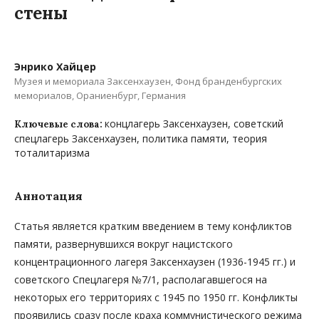
стены
Энрико Хайцер
Музея и мемориала Заксенхаузен, Фонд бранденбургских
мемориалов, Ораниенбург, Германия
концлагерь Заксенхаузен, cоветский
Ключевые слова:
спецлагерь Заксенхаузен, политика памяти, теория
тоталитаризма
Аннотация
Статья является кратким введением в тему конфликтов
памяти, развернувшихся вокруг нацистского
концентрационного лагеря Заксенхаузен (1936-1945 гг.) и
советского Спецлагеря №7/1, располагавшегося на
некоторых его территориях с 1945 по 1950 гг. Конфликты
проявились сразу после краха коммунистического режима