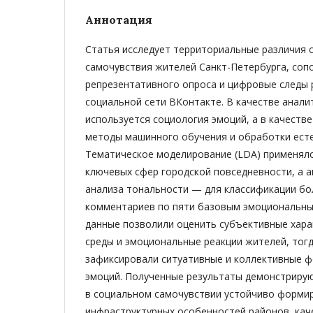
Аннотация
Статья исследует территориальные различия 
самочувствия жителей Санкт-­Петербурга, соп
репрезентативного опроса и цифровые следы
социальной сети ВКонтакте. В качестве анали
используется социология эмоций, а в качеств
методы машинного обучения и обработки есте
Тематическое моделирование (LDA) применял
ключевых сфер городской повседневности, а 
анализа тональности — для классификации бо
комментариев по пяти базовым эмоциональны
данные позволили оценить субъективные хара
среды и эмоциональные реакции жителей, тог
зафиксировали ситуативные и коллективные 
эмоций. Полученные результаты демонстрирую
в социальном самочувствии устойчиво формир
инфраструктурных особенностей районов, кач