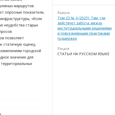
дневных маршрутов.
ют опросные показатели,
Выпуск
Том 23 № 4 (2025): Там, где
инфраструктуры, «боли
действует забота: между
ые неудобства старых
институциальными решениями
опросов
и повседневными практиками
ов позволяет
поддержки
к статичную оценку,
Раздел
к изменениям городской
СТАТЬИ НА РУССКОМ ЯЗЫКЕ
адное значение для
и территориальных