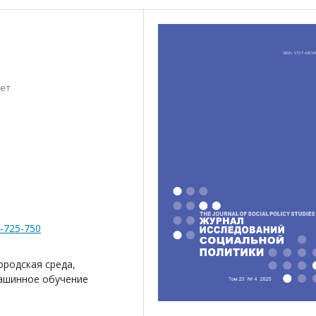
тет
4-725-750
ородская среда,
машинное обучение