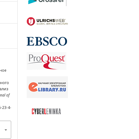
нное
ьного
ализ
nal of
5-23-4-