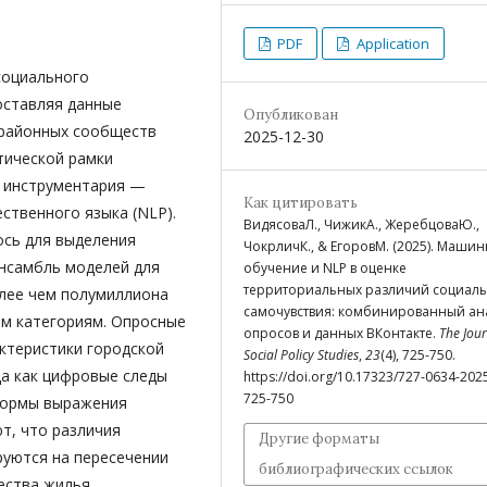
PDF
Application
социального
оставляя данные
Опубликован
 районных сообществ
2025-12-30
тической рамки
е инструментария —
Как цитировать
ственного языка (NLP).
ВидясоваЛ., ЧижикА., ЖеребцоваЮ.,
ось для выделения
ЧокрличК., & ЕгоровМ. (2025). Маши
ансамбль моделей для
обучение и NLP в оценке
территориальных различий социал
лее чем полумиллиона
самочувствия: комбинированный ан
м категориям. Опросные
опросов и данных ВКонтакте.
The Jour
ктеристики городской
Social Policy Studies
,
23
(4), 725-750.
да как цифровые следы
https://doi.org/10.17323/727-0634-202
725-750
формы выражения
т, что различия
Другие форматы
уются на пересечении
библиографических ссылок
ества жилья,