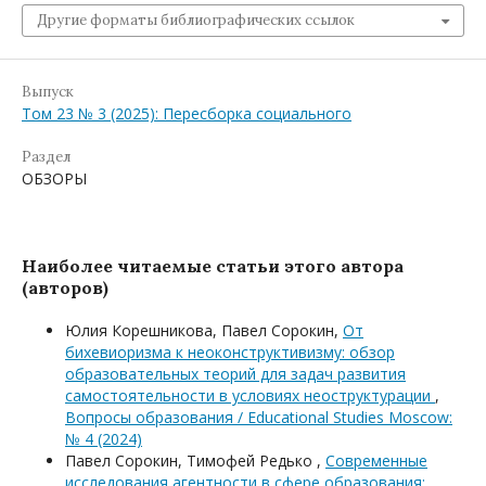
Другие форматы библиографических ссылок
Выпуск
Том 23 № 3 (2025): Пересборка социального
Раздел
ОБЗОРЫ
Наиболее читаемые статьи этого автора
(авторов)
Юлия Корешникова, Павел Сорокин,
От
бихевиоризма к неоконструктивизму: обзор
образовательных теорий для задач развития
самостоятельности в условиях неоструктурации
,
Вопросы образования / Educational Studies Moscow:
№ 4 (2024)
Павел Сорокин, Тимофей Редько ,
Современные
исследования агентности в сфере образования: