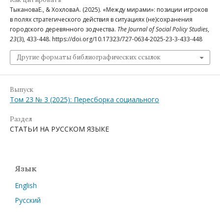
ТыкановаЕ., & ХохловаА. (2025). «Между мирами»: позиции игроков
в полях стратегического действия в ситуациях (не)сохранения
городского деревянного зодчества.
The Journal of Social Policy Studies
,
23
(3), 433-448. https://doi.org/10.17323/727-0634-2025-23-3-433-448
Другие форматы библиографических ссылок
Выпуск
Том 23 № 3 (2025): Пересборка социального
Раздел
СТАТЬИ НА РУССКОМ ЯЗЫКЕ
Язык
English
Русский