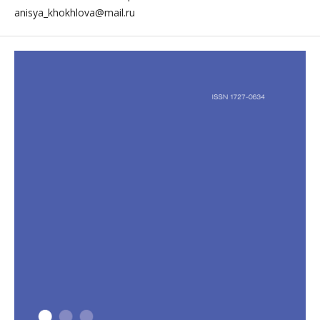
anisya_khokhlova@mail.ru