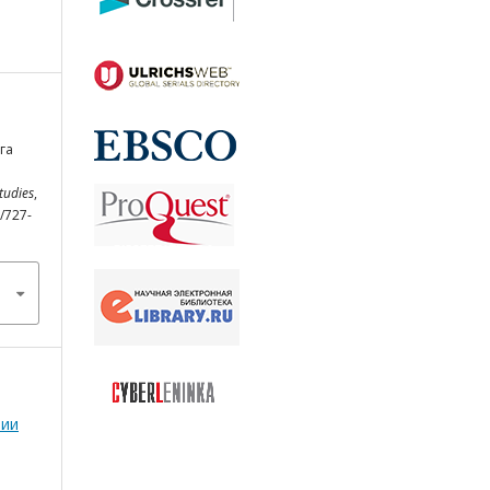
га
Studies
,
3/727-
мии