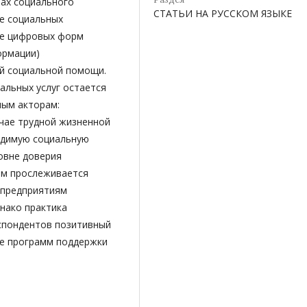
ах социального
СТАТЬИ НА РУССКОМ ЯЗЫКЕ
бе социальных
ие цифровых форм
ормации)
й социальной помощи.
льных услуг остается
ным акторам:
чае трудной жизненной
ходимую социальную
овне доверия
ом прослеживается
 предприятиям
нако практика
спондентов позитивный
ке программ поддержки