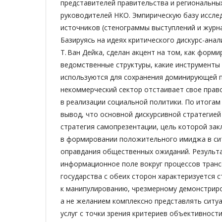
представителей правительства и региональных
руководителей НКО. Эмпирическую базу иссле
источников (стенограммы выступлений и журна
Базируясь на идеях критического дискурс-анал
Т. Ван Дейка, сделан акцент на том, как форми
ведомственные структуры, какие инструменты
используются для сохранения доминирующей п
некоммерческий сектор отстаивает свое право
в реализации социальной политики. По итогам
вывод, что основной дискурсивной стратегией
стратегия самопрезентации, цель которой за
в формировании положительного имиджа в си
оправдания общественных ожиданий. Результа
информационное поле вокруг процессов тран
государства с обеих сторон характеризуется 
к манипулированию, чрезмерному демонстрир
а не желанием комплексно представлять ситу
услуг с точки зрения критериев объективности