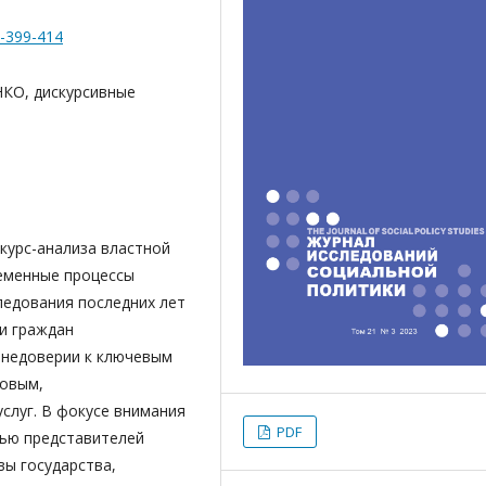
3-399-414
НКО, дискурсивные
курс-анализа властной
еменные процессы
ледования последних лет
и граждан
 недоверии к ключевым
новым,
слуг. В фокусе внимания
PDF
вью представителей
вы государства,