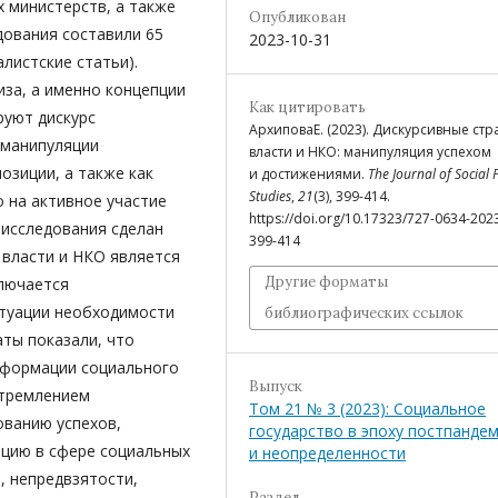
 министерств, а также
Опубликован
дования составили 65
2023-10-31
листские статьи).
иза, а именно концепции
Как цитировать
руют дискурс
АрхиповаЕ. (2023). Дискурсивные стр
 манипуляции
власти и НКО: манипуляция успехом
озиции, а также как
и достижениями.
The Journal of Social 
Studies
,
21
(3), 399-414.
 на активное участие
https://doi.org/10.17323/727-0634-202
 исследования сделан
399-414
 власти и НКО является
Другие форматы
ключается
туации необходимости
библиографических ссылок
ты показали, что
сформации социального
Выпуск
стремлением
Том 21 № 3 (2023): Социальное
ованию успехов,
государство в эпоху постпанде
ацию в сфере социальных
и неопределенности
, непредвзятости,
Раздел