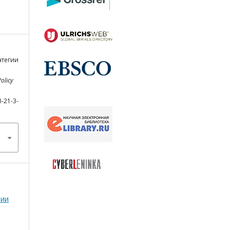
атегии
Policy
3-21-3-
мии