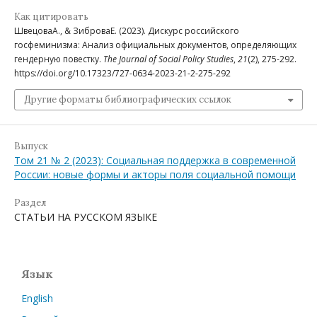
Как цитировать
ШвецоваА., & ЗиброваЕ. (2023). Дискурс российского
госфеминизма: Анализ официальных документов, определяющих
гендерную повестку.
The Journal of Social Policy Studies
,
21
(2), 275-292.
https://doi.org/10.17323/727-0634-2023-21-2-275-292
Другие форматы библиографических ссылок
Выпуск
Том 21 № 2 (2023): Социальная поддержка в современной
России: новые формы и акторы поля социальной помощи
Раздел
СТАТЬИ НА РУССКОМ ЯЗЫКЕ
Язык
English