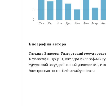
Биография автора
Татьяна Власова,
Удмуртский государств
К.философ.н., доцент, кафедра философии и г
Удмуртский государственный университет, Иже
Электронная почта: tavlasova@yandex.ru