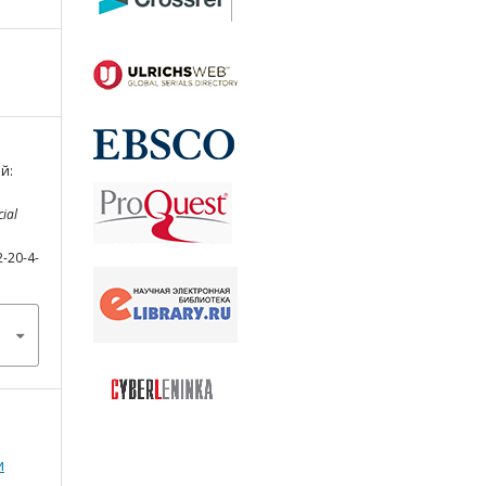
й:
cial
2-20-4-
и