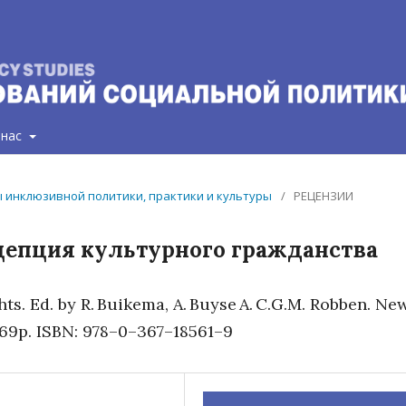
 нас
сты инклюзивной политики, практики и культуры
/
РЕЦЕНЗИИ
цепция культурного гражданства
s. Ed. by R. Buikema, A. Buyse A. C.G.M. Robben. Ne
269p. ISBN: 978–0–367–18561–9