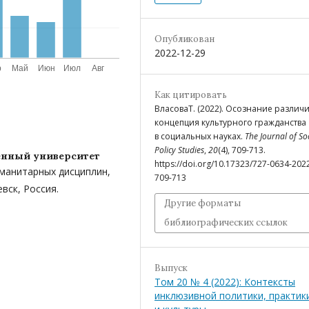
Опубликован
2022-12-29
Как цитировать
ВласоваТ. (2022). Осознание различи
концепция культурного гражданства
в социальных науках.
The Journal of So
Policy Studies
,
20
(4), 709-713.
енный университет
https://doi.org/10.17323/727-0634-202
уманитарных дисциплин,
709-713
вск, Россия.
Другие форматы
библиографических ссылок
Выпуск
Том 20 № 4 (2022): Контексты
инклюзивной политики, практик