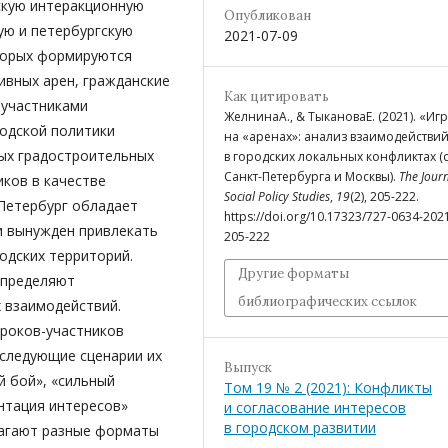
скую интеракционную
Опубликован
ую и петербургскую
2021-07-09
оторых формируются
ивных арен, гражданские
Как цитировать
-участниками
ЖелнинаА., & ТыкановаЕ. (2021). «Иг
родской политики
на «аренах»: анализ взаимодействи
ых градостроительных
в городских локальных конфликтах (
Санкт-Петербурга и Москвы).
The Journ
ков в качестве
Social Policy Studies
,
19
(2), 205-222.
-Петербург обладает
https://doi.org/10.17323/727-0634-202
 вынужден привлекать
205-222
одских территорий.
Другие форматы
определяют
библиографических ссылок
 взаимодействий.
роков-участников
следующие сценарии их
Выпуск
й бой», «сильный
Том 19 № 2 (2021): Конфликты
нтация интересов»
и согласование интересов
в городском развитии
лагают разные форматы