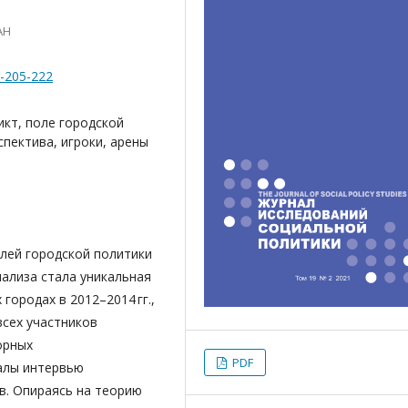
АН
2-205-222
кт, поле городской
пектива, игроки, арены
олей городской политики
нализа стала уникальная
городах в 2012–2014 гг.,
сех участников
орных
PDF
алы интервью
в. Опираясь на теорию