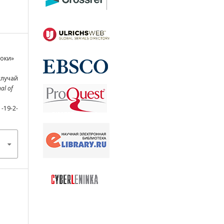
роки»
й
случай
al of
1-19-2-