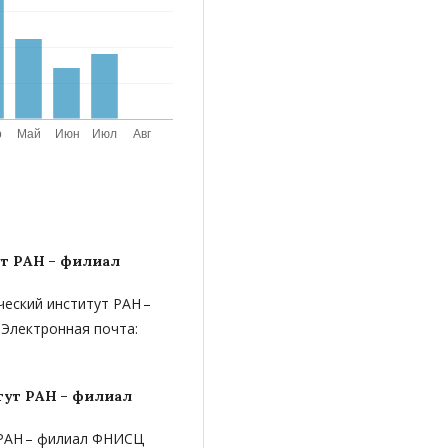
т РАН – филиал
гический институт РАН –
 Электронная почта:
ут РАН – филиал
ут РАН – филиал ФНИСЦ