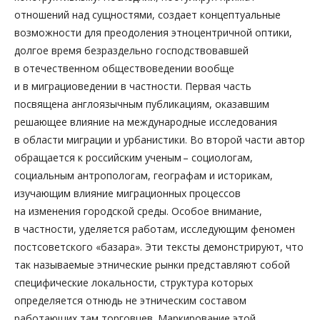
отношений над сущностями, создает концептуальные
возможности для преодоления этноцентричной оптики,
долгое время безраздельно господствовавшей
в отечественном общес­твоведении вообще
и в миграциоведении в частности. Первая часть
посвящена англоязычным публикациям, оказавшим
решающее влияние на международные исследования
в области миграции и урбанистики. Во второй части автор
обращается к российским ученым – социологам,
социальным антропологам, географам и историкам,
изучающим влияние миграционных процессов
на изменения городской среды. Особое внимание,
в частности, уделяется работам, исследующим феномен
постсоветского «базара». Эти тексты демонстрируют, что
так называемые этнические рынки представляют собой
специфические локальности, структура которых
определяется отнюдь не этническим составом
работающих там торговцев. Маркирование этой