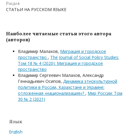
Раздел
СТАТЬИ НА РУССКОМ ЯЗЫКЕ
Наиболее читаемые статьи этого автора
(авторов)
Владимир Малахов,
Миграция и городское
пространство
,
The Journal of Social Policy Studies:
Том 18 № 4 (2020): Миграция и городское
пространство
Владимир Сергеевич Малахов, Александр
Геннадьевич Осипов,
Динамика этнокультурной
политики в России, Казахстане и Украине:
отложенная «национализация»?
,
Мир России: Том
30 № 2 (2021)
Язык
English