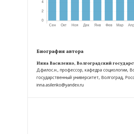
Биография автора
Инна Василенко,
Волгоградский государ
Д.филос.н., профессор, кафедра социологии, В
государственный университет, Волгоград, Росс
inna.asilenko@yandex.ru