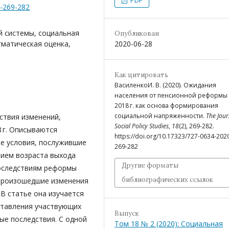
2-269-282
 системы, социальная
Опубликован
гматическая оценка,
2020-06-28
Как цитировать
ВасиленкоИ. В. (2020). Ожидания
населения от пенсионной реформы
2018 г. как основа формирования
социальной напряженности.
The Jour
ствия изменений,
Social Policy Studies
,
18
(2), 269-282.
8 г. Описываются
https://doi.org/10.17323/727-0634-202
е условия, послужившие
269-282
нием возраста выхода
Другие форматы
последствиям реформы
библиографических ссылок
 произошедшие изменения
В статье она изучается
дставления участвующих
Выпуск
ные последствия. С одной
Том 18 № 2 (2020): Социальная