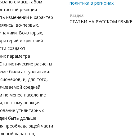
вязано с масштабом
политика в регионах
 остротой реакции
Раздел
ть изменений и характер
СТАТЬИ НА РУССКОМ ЯЗЫКЕ
ялись, во‑первых,
инамики. Во-вторых,
критерий и критерий
сти создают
них параметра
Статистические расчеты
теме были актуальными:
сионеров, и, для того,
ачиваемой средней
м не менее население
м, поэтому реакция
вование утилитарных
дей быть дольше
ния преобладающей части
ельный характер,