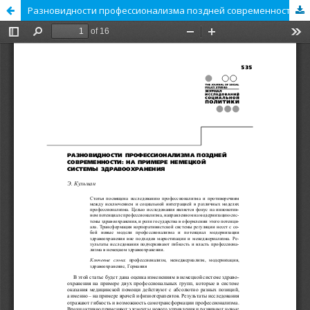
Разновидности профессионализма поздней современности: на примере немецкой системы здравоохранения