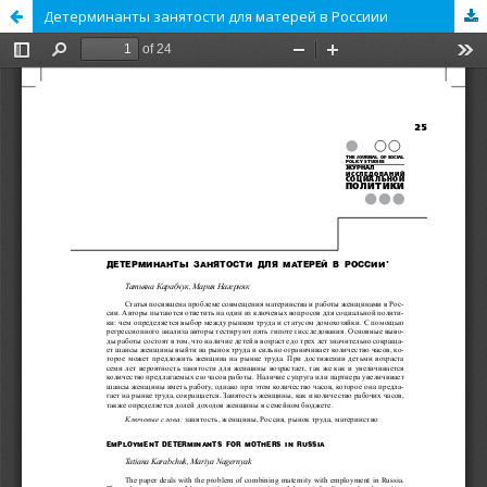
Детерминанты занятости для матерей в Россиии