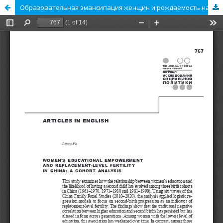
Образовательная эмансипация женщин и рождаемость на уровне воспроизводства населения в Китае: когортный анализ