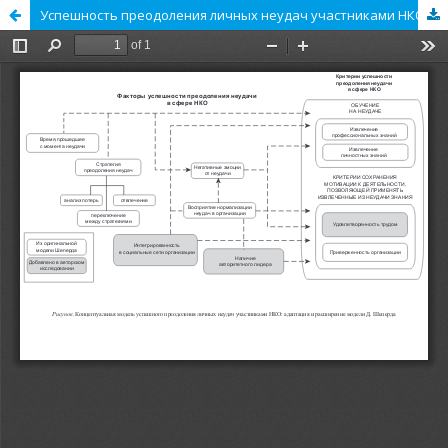
Успешность преодоления личных неудач участниками НКО: адаптация модели Шеперда