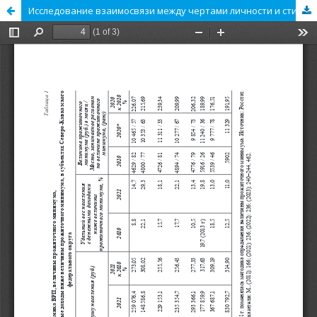
Исследование взаимосвязи между чертами личности и стилями лидерства администраторов организаций гражданского общества в Турции