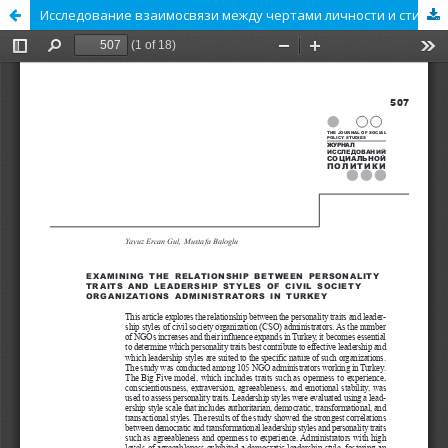
Исследование взаимосвязи между чертами личности и стилями лидерства администраторов организаций гражданского общества в Турции