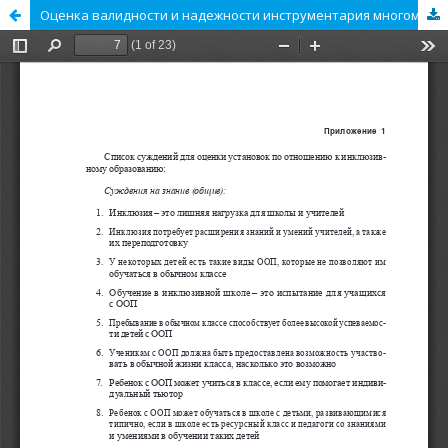
Оценка валидности и надежности инструментария многомерного измерения установок по отношению к инклюзивному образованию детей с ООП