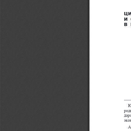
Ц
И
В 
1
Ю
род
дар
эко
2
А