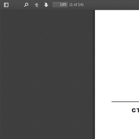
(1 of 14)
Toggle
Find
Previous
Next
Sidebar
С