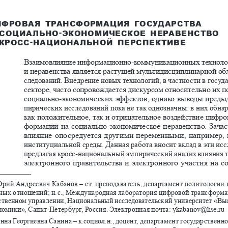
ИФРОВАЯ ТРАНСФОРМАЦИЯ ГОСУДАРСТВА 
-
 СОЦИАЛЬНО
ЭКОНОМИЧЕСКОЕ НЕРАВЕНСТВО 
-
КРОСС
НАЦИОНАЛЬНОЙ ПЕРСПЕКТИВЕ
Взаимовлияние информационно- 
коммуникационных техноло
и  неравенства является растущей мультидисциплинарной о
следований. Внедрение новых технологий, в 
частности в 
госуд
секторе, часто сопровождается дискурсом относительно их 
социально- 
экономических эффектов, однако выводы пред
пирических исследований пока не 
так однозначны: в 
них обна
как положительное, так и 
отрицательное воздействие цифро
формации на 
социально- 
экономическое неравенство. Зачас
влияние опосредуется другими переменными, например, 
институциальной среды. Данная работа вносит вклад в 
эти исс
предлагая кросс- 
национальный эмпирический анализ влияния т
электронного правительства и 
электронного участия на
 с
рий Андреевич Кабанов ‒ ст. преподаватель, департамент политологии 
ных отношений; н. с., Международная лаборатория цифровой трансформа
ственном управлении, Национальный исследовательский университет «Вы
номики», Санкт-
Петербург, Россия. Электронная почта: ykabanov@hse.ru
нна Георгиевна Санина ‒ к.социол.н., доцент, департамент государственн