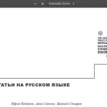
Zoom
Zoom
Out
In
POLICY S
ЖУРН
ИССЛ
СОЦ
ПО
ТАТЬИ НА
 РУССКОМ ЯЗЫКЕ
1
2
3
Юрий Кабанов,
Анна Санина,
Евгений Стырин