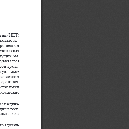
гий (ИКТ) 
бластью ис
-
арственном 
позитивных 
ыдущих эм
-
руживается 
вой транс
-
тую такое 
качеством 
ледования, 
ехнологий 
окращение 
и
 междуна
-
ции в 
госу
-
сшая школа 
ого админи
-