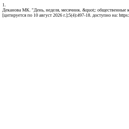
1.
Деканова МК. "День, неделя, месячник. &quot;: общественные 
[цитируется по 10 август 2026 г.];5(4):497-18. доступно на: https://