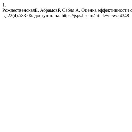
1.
РождественскаяЕ, АбрамовР, Сабля А. Оценка эффективности соц
г.];22(4):583-06. доступно на: https://jsps.hse.ru/article/view/24348