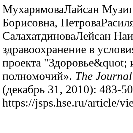
МухарямоваЛайсан Музип
Борисовна, ПетроваРасиля
СалахатдиноваЛейсан Наи
здравоохранение в услови
проекта "Здоровье&quot;
полномочий».
The Journal 
(декабрь 31, 2010): 483-5
https://jsps.hse.ru/article/v