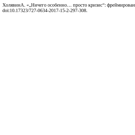
ХолявинА. «„Ничего особенно… просто кризис“: фреймировани
doi:10.17323/727-0634-2017-15-2-297-308.