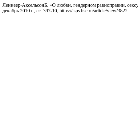
Леннеер-АксельсонБ. «О любви, гендерном равноправии, секс
декабрь 2010 г., сс. 397-10, https://jsps.hse.ru/article/view/3822.