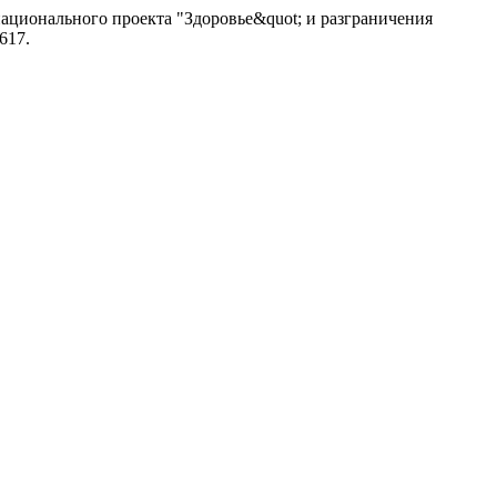
национального проекта "Здоровье&quot; и разграничения
3617.