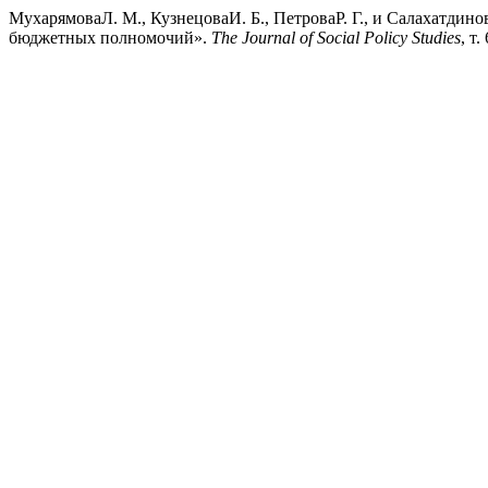
МухарямоваЛ. М., КузнецоваИ. Б., ПетроваР. Г., и Салахатдин
бюджетных полномочий».
The Journal of Social Policy Studies
, т.