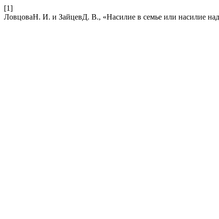
[1]
ЛовцоваН. И. и ЗайцевД. В., «Насилие в семье или насилие на