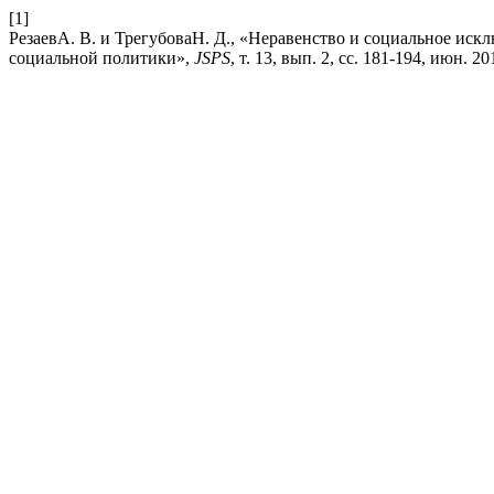
[1]
РезаевА. В. и ТрегубоваН. Д., «Неравенство и социальное иск
социальной политики»,
JSPS
, т. 13, вып. 2, сс. 181-194, июн. 20