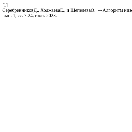
[1]
СеребренниковД., ХоджаеваЕ., и ШепелеваО., ««Алгоритм низ
вып. 1, сс. 7-24, июн. 2023.