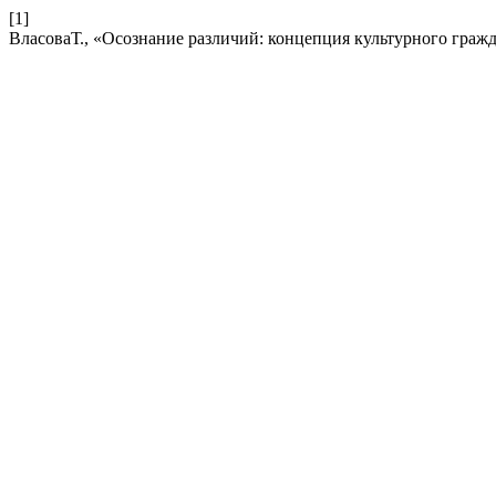
[1]
ВласоваТ., «Осознание различий: концепция культурного граж