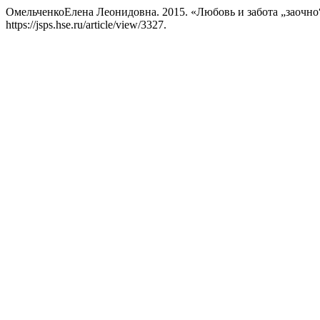
ОмельченкоЕлена Леонидовна. 2015. «Любовь и забота „заочн
https://jsps.hse.ru/article/view/3327.