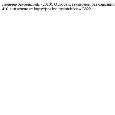
Леннеер-АксельсонБ. (2010). О любви, гендерном равноправии
410. извлечено от https://jsps.hse.ru/article/view/3822