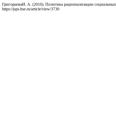
ГригорьеваИ. А. (2010). Политика рационализации социальны
https://jsps.hse.ru/article/view/3730