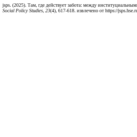
jsps. (2025). Там, где действует забота: между институциал
Social Policy Studies
,
23
(4), 617-618. извлечено от https://jsps.hse.r