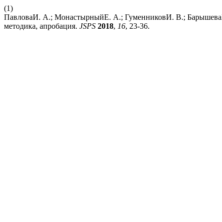
(1)
ПавловаИ. А.; МонастырныйЕ. А.; ГуменниковИ. В.; БарышеваГ
методика, апробация.
JSPS
2018
,
16
, 23-36.