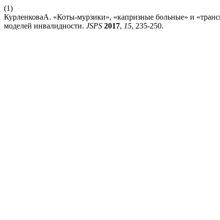
(1)
КурленковаА. «Коты-мурзики», «капризные больные» и «транс
моделей инвалидности.
JSPS
2017
,
15
, 235-250.